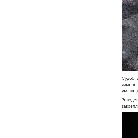
Судебны
изменен
имеющей
Заводск
закрепл