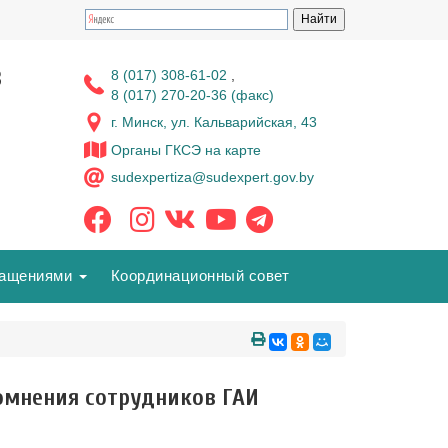
з
8 (017) 308-61-02
,
8 (017) 270-20-36 (факс)
г. Минск, ул. Кальварийская, 43
Органы ГКСЭ на карте
sudexpertiza@sudexpert.gov.by
ращениями
Координационный совет
омнения сотрудников ГАИ