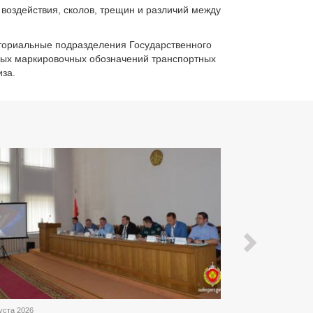
 воздействия, сколов, трещин и различий между
иториальные подразделения Государственного
ных маркировочных обозначений транспортных
иза.
Previ
уста 2026
7 августа 2026