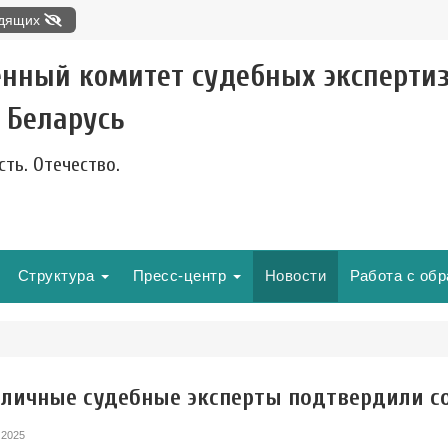
идящих
енный комитет судебных эксперти
 Беларусь
сть. Отечество.
Структура
Пресс-центр
Новости
Работа с об
оличные судебные эксперты подтвердили с
 2025