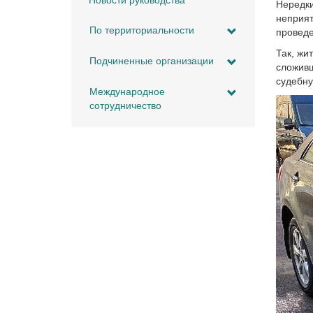
Новости руководства
Нередки
неприят
По территориальности
проведе
Так, жи
Подчиненные организации
сложивш
судебну
Международное
сотрудничество