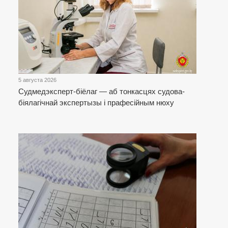
5 августа 2026
Cудмедэксперт-біёлаг — аб тонкасцях судова-
біялагічнай экспертызы і прафесійным нюху