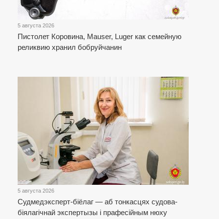
5 августа 2026
Пистолет Коровина, Mauser, Luger как семейную
реликвию хранил бобруйчанин
5 августа 2026
Cудмедэксперт-біёлаг — аб тонкасцях судова-
біялагічнай экспертызы і прафесійным нюху