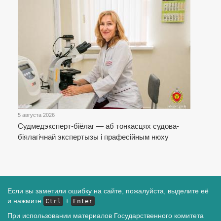
5 августа 2026
Cудмедэксперт-біёлаг — аб тонкасцях судова-
біялагічнай экспертызы і прафесійным нюху
Если вы заметили ошибку на сайте, пожалуйста, выделите её
и нажмите
+
Ctrl
Enter
При использовании материалов Государственного комитета