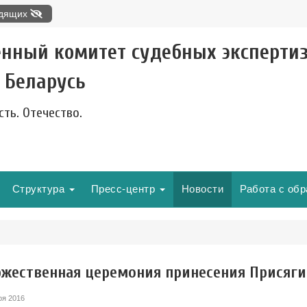
идящих
енный комитет судебных эксперти
 Беларусь
сть. Отечество.
Структура
Пресс-центр
Новости
Работа с об
ржественная церемония принесения Присяги
ря 2016