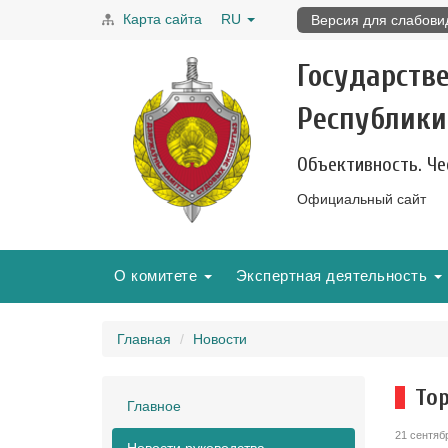
Карта сайта
RU
Версия для слабов
Государств
Республики
Объективность. Че
Официальный сайт
О комитете
Экспертная деятельность
Главная
Новости
То
Главное
21 сентяб