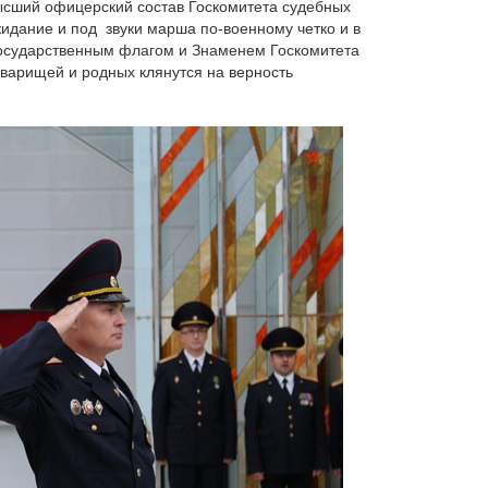
ысший офицерский состав Госкомитета судебных
жидание и под звуки марша по-военному четко и в
государственным флагом и Знаменем Госкомитета
оварищей и родных клянутся на верность