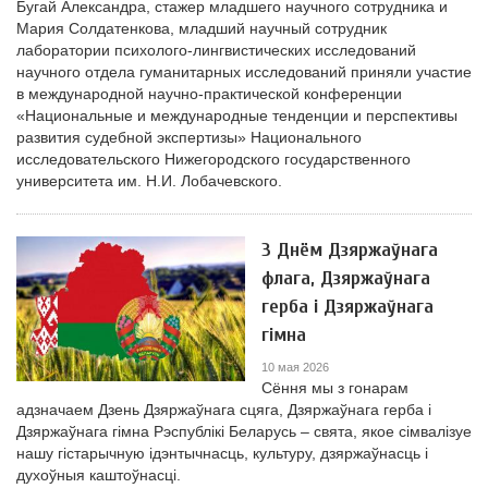
Бугай Александра, стажер младшего научного сотрудника и
Мария Солдатенкова, младший научный сотрудник
лаборатории психолого-лингвистических исследований
научного отдела гуманитарных исследований приняли участие
в международной научно-практической конференции
«Национальные и международные тенденции и перспективы
развития судебной экспертизы» Национального
исследовательского Нижегородского государственного
университета им. Н.И. Лобачевского.
З Днём Дзяржаўнага
флага, Дзяржаўнага
герба і Дзяржаўнага
гімна
10 мая 2026
Сёння мы з гонарам
адзначаем Дзень Дзяржаўнага сцяга, Дзяржаўнага герба і
Дзяржаўнага гімна Рэспублікі Беларусь – свята, якое сімвалізуе
нашу гістарычную ідэнтычнасць, культуру, дзяржаўнасць і
духоўныя каштоўнасці.