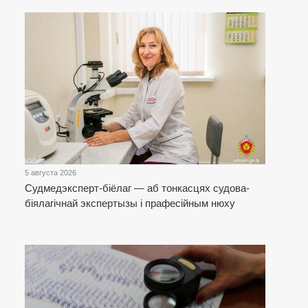
5 августа 2026
Cудмедэксперт-біёлаг — аб тонкасцях судова-
біялагічнай экспертызы і прафесійным нюху