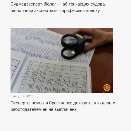
Cудмедэксперт-біёлаг — аб тонкасцях судова-
біялагічнай экспертызы і прафесійным нюху
5 августа 2026
Эксперты помогли брестчанке доказать, что деньги
работодателем ей не выплачены