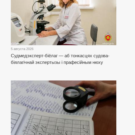
5 августа 2026
Cудмедэксперт-біёлаг — аб тонкасцях судова-
біялагічнай экспертызы і прафесійным нюху