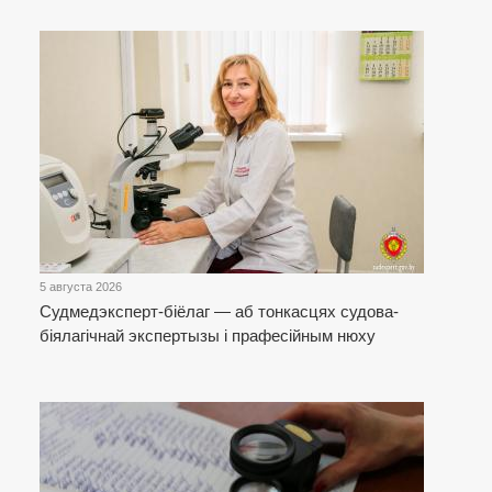
5 августа 2026
Cудмедэксперт-біёлаг — аб тонкасцях судова-
біялагічнай экспертызы і прафесійным нюху