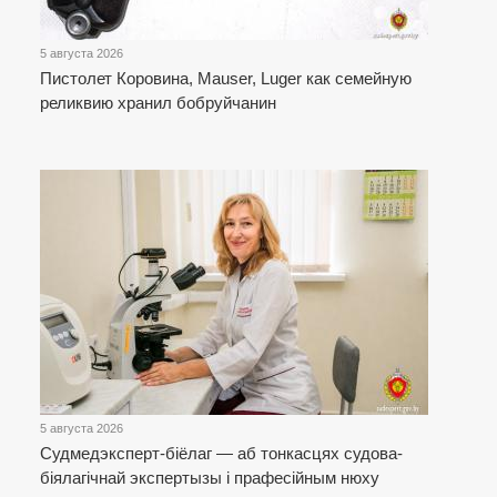
5 августа 2026
Пистолет Коровина, Mauser, Luger как семейную
реликвию хранил бобруйчанин
5 августа 2026
Cудмедэксперт-біёлаг — аб тонкасцях судова-
біялагічнай экспертызы і прафесійным нюху