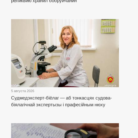
реликвию хранил бобруйчанин
5 августа 2026
Cудмедэксперт-біёлаг — аб тонкасцях судова-
біялагічнай экспертызы і прафесійным нюху