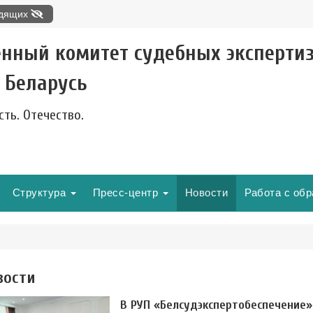
идящих
енный комитет судебных эксперти
 Беларусь
сть. Отечество.
Структура
Пресс-центр
Новости
Работа с об
вости
В РУП «Белсудэкспертобеспечение