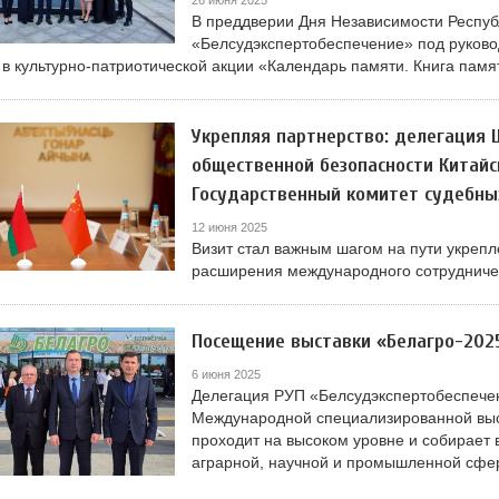
26 июня 2025
В преддверии Дня Независимости Респуб
«Белсудэкспертобеспечение» под руков
 в культурно-патриотической акции «Календарь памяти. Книга пам
Укрепляя партнерство: делегация 
общественной безопасности Китайс
Государственный комитет судебных
12 июня 2025
Визит стал важным шагом на пути укреп
расширения международного сотрудничес
Посещение выставки «Белагро-202
6 июня 2025
Делегация РУП «Белсудэкспертобеспечен
Международной специализированной выс
проходит на высоком уровне и собирает
аграрной, научной и промышленной сфе