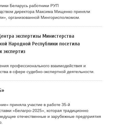
лики Беларусь работники РУП
одством директора Максима Мищенко приняли
яти», организованной Мингорисполкомом.
Центра экспертизы Министерства
кой Народной Республики посетила
 экспертиз
ления профессионального взаимодействия и
тва в сфере судебно-экспертной деятельности.
5»
ие» приняла участие в работе 35-й
тавки «Белагро-2025», которая традиционно
 ведущие отечественные и зарубежные предприятия
р.