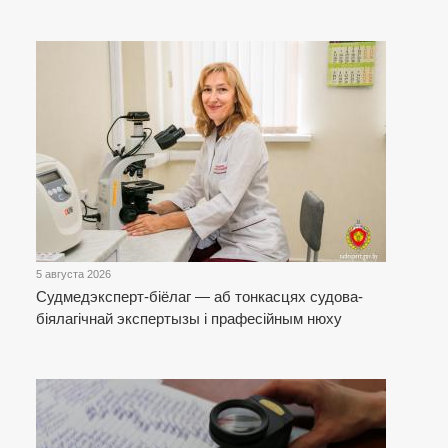
5 августа 2026
Cудмедэксперт-біёлаг — аб тонкасцях судова-
біялагічнай экспертызы і прафесійным нюху