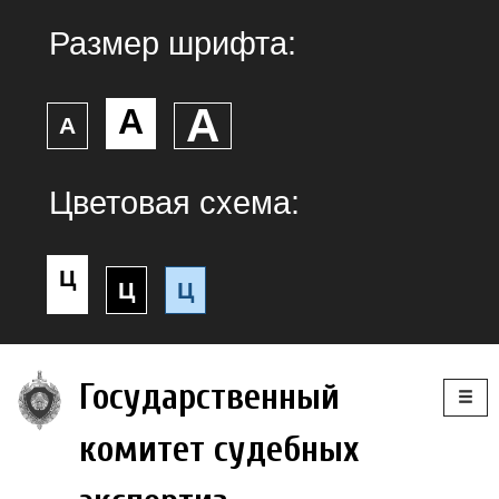
Размер шрифта:
А
А
А
Цветовая схема:
Ц
Ц
Ц
Togg
Государственный
navig
комитет судебных