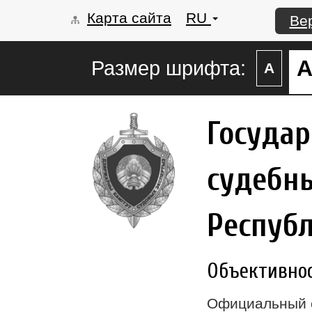
Карта сайта
RU
Ве
Размер шрифта:
А
Госуда
судебны
Респуб
Объективност
Официальный 