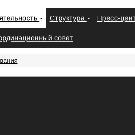
еятельность
Структура
Пресс-цен
ординационный совет
ования