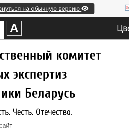
рнуться на обычную версию
А
А
Цв
рственный комитет
х экспертиз
лики Беларусь
ь. Честь. Отечество.
сайт