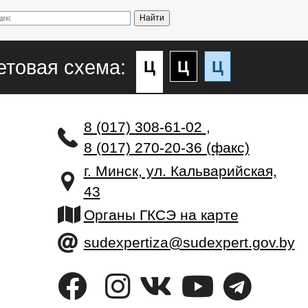
етовая схема:
Ц
Ц
Ц
8 (017) 308-61-02
,
8 (017) 270-20-36 (факс)
г. Минск, ул. Кальварийская,
43
Органы ГКСЭ на карте
sudexpertiza@sudexpert.gov.by