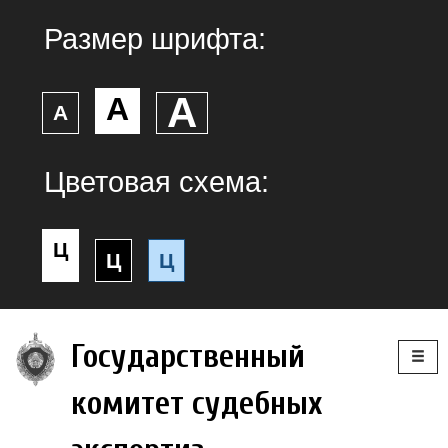
Размер шрифта:
А
А
А
Цветовая схема:
Ц
Ц
Ц
Togg
Государственный
navig
комитет судебных