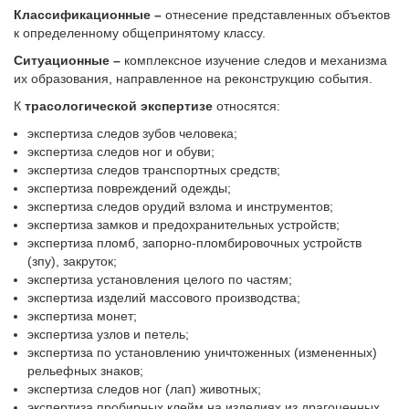
Классификационные –
отнесение представленных объектов
к определенному общепринятому классу.
Ситуационные –
комплексное изучение следов и механизма
их образования, направленное на реконструкцию события.
К
трасологической экспертизе
относятся:
экспертиза следов зубов человека;
экспертиза следов ног и обуви;
экспертиза следов транспортных средств;
экспертиза повреждений одежды;
экспертиза следов орудий взлома и инструментов;
экспертиза замков и предохранительных устройств;
экспертиза пломб, запорно-пломбировочных устройств
(зпу), закруток;
экспертиза установления целого по частям;
экспертиза изделий массового производства;
экспертиза монет;
экспертиза узлов и петель;
экспертиза по установлению уничтоженных (измененных)
рельефных знаков;
экспертиза следов ног (лап) животных;
экспертиза пробирных клейм на изделиях из драгоценных