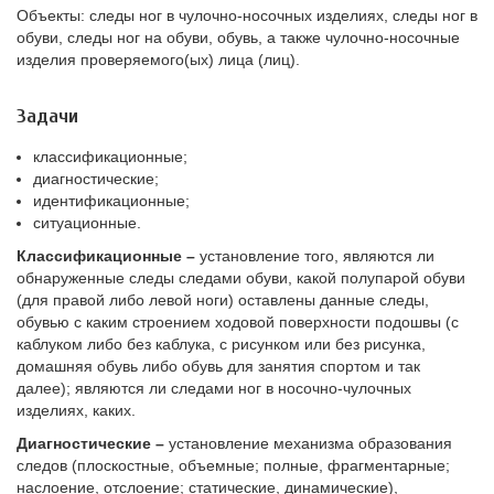
Объекты:
следы ног в чулочно-носочных изделиях, следы ног в
обуви, следы ног на обуви, обувь, а также чулочно-носочные
изделия проверяемого(ых) лица (лиц).
Задачи
классификационные;
диагностические;
идентификационные;
ситуационные.
Классификационные –
установление того, являются ли
обнаруженные следы следами обуви, какой полупарой обуви
(для правой либо левой ноги) оставлены данные следы,
обувью с каким строением ходовой поверхности подошвы (с
каблуком либо без каблука, с рисунком или без рисунка,
домашняя обувь либо обувь для занятия спортом и так
далее); являются ли следами ног в носочно-чулочных
изделиях, каких.
Диагностические –
установление механизма образования
следов (плоскостные, объемные; полные, фрагментарные;
наслоение, отслоение; статические, динамические),