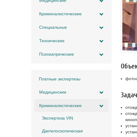
Медицинские
Криминалистические
Специальные
Технические
Психиатрические
Объе
фотос
Платные экспертизы
Медицинские
Зада
Криминалистические
отожд
отожд
Экспертиза VIN
киноп
устан
Дактилоскопическая
устан