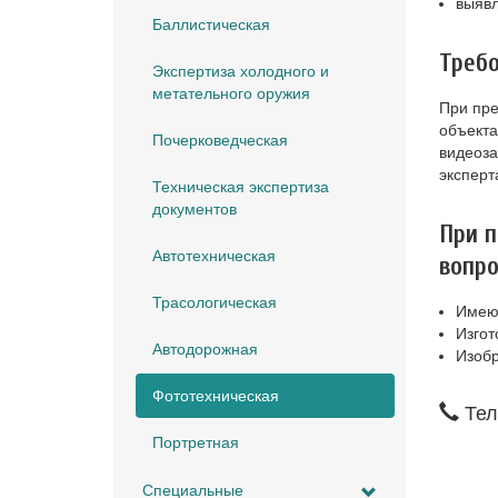
выявл
Баллистическая
Требо
Экспертиза холодного и
метательного оружия
При пре
объекта
Почерковедческая
видеоза
эксперт
Техническая экспертиза
документов
При п
Автотехническая
вопр
Трасологическая
Имеют
Изгот
Автодорожная
Изобр
Фототехническая
Тел
Портретная
Специальные