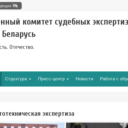
идящих
енный комитет судебных эксперти
 Беларусь
сть. Отечество.
Структура
Пресс-центр
Новости
Работа с об
тотехническая экспертиза