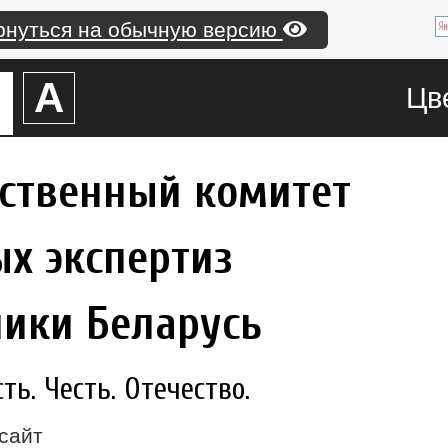
рнуться на обычную версию
А
А
Цв
рственный комитет
х экспертиз
лики Беларусь
ь. Честь. Отечество.
сайт