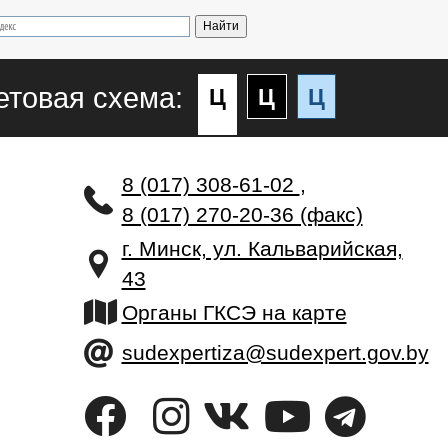
етовая схема:
Ц
Ц
Ц
8 (017) 308-61-02
,
8 (017) 270-20-36 (факс)
г. Минск, ул. Кальварийская,
43
Органы ГКСЭ на карте
sudexpertiza@sudexpert.gov.by