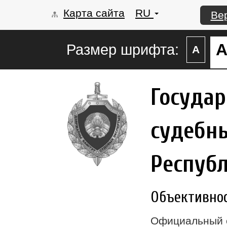
Карта сайта
RU
Ве
Размер шрифта:
А
Госуда
судебны
Респуб
Объективност
Официальный 