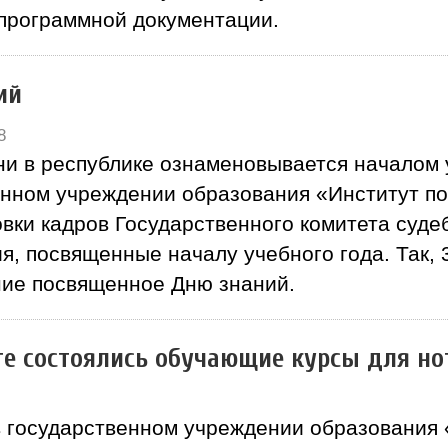
программной документации.
ий
8
и в республике ознаменовывается началом у
енном учреждении образования «Институт п
вки кадров Государственного комитета суде
, посвященные началу учебного года. Так, 3
ние посвященное Дню знаний.
те состоялись обучающие курсы для но
 в государственном учреждении образования