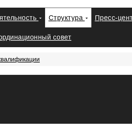
еятельность
Структура
Пресс-цен
ординационный совет
квалификации