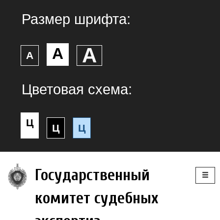
Размер шрифта:
А
А
А
Цветовая схема:
Ц
Ц
Ц
Togg
Государственный
navig
комитет судебных