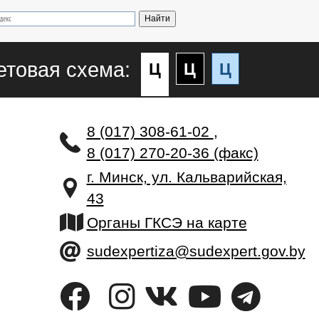
етовая схема:
Ц
Ц
Ц
8 (017) 308-61-02
,
8 (017) 270-20-36 (факс)
г. Минск, ул. Кальварийская,
43
Органы ГКСЭ на карте
sudexpertiza@sudexpert.gov.by