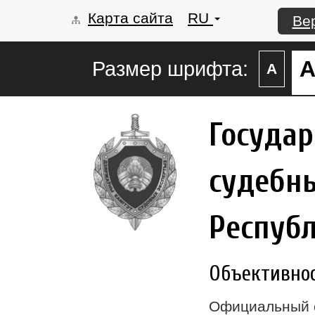
Карта сайта
RU
Ве
Размер шрифта:
А
Госуда
судебны
Респуб
Объективност
Официальный 