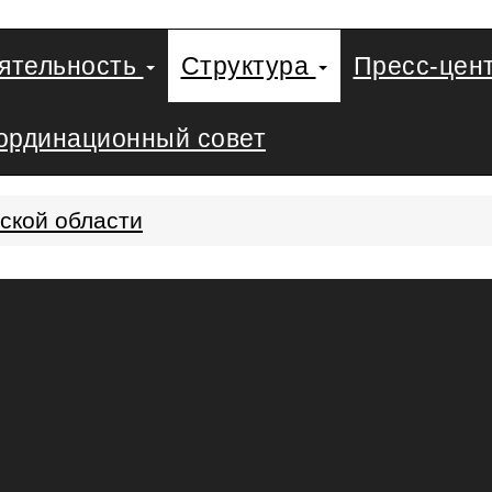
еятельность
Структура
Пресс-цен
ординационный совет
ской области