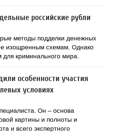
дельные российские рубли
арые методы подделки денежных
лее изощренным схемам. Однако
 для криминального мира.
дили особенности участия
олевых условиях
пециалиста. Он – основа
овой картины и полноты и
та и всего экспертного