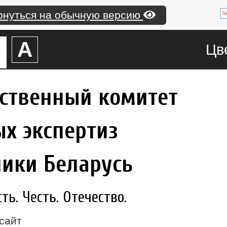
рнуться на обычную версию
А
А
Цв
рственный комитет
х экспертиз
лики Беларусь
ь. Честь. Отечество.
сайт