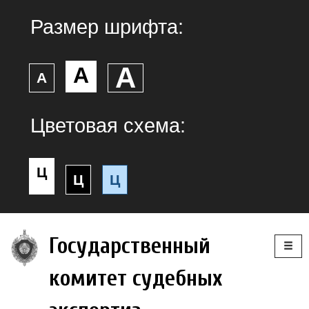
Размер шрифта:
А
А
А
Цветовая схема:
Ц
Ц
Ц
Togg
Государственный
navig
комитет судебных