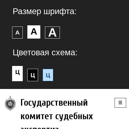
Размер шрифта:
А
А
А
Цветовая схема:
Ц
Ц
Ц
Togg
Государственный
navig
комитет судебных