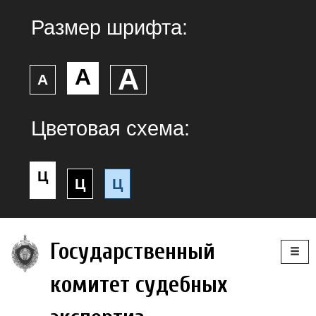
Размер шрифта:
А
А
А
Цветовая схема:
Ц
Ц
Ц
Togg
Государственный
navig
комитет судебных