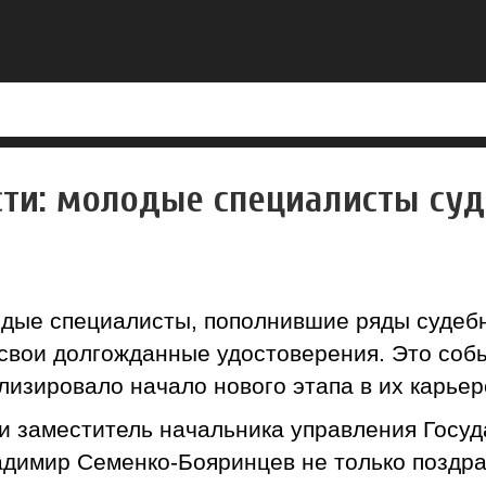
сти: молодые специалисты су
одые специалисты, пополнившие ряды судеб
 свои долгожданные удостоверения. Это собы
изировало начало нового этапа в их карьер
 заместитель начальника управления Госуд
адимир Семенко-Бояринцев не только поздра