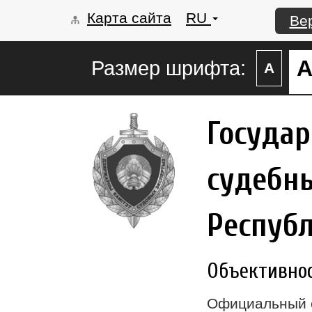
Карта сайта
RU
Ве
Размер шрифта:
А
Госуда
судебны
Респуб
Объективност
Официальный 