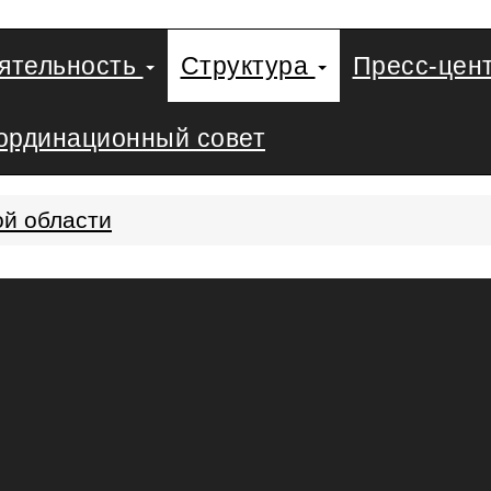
еятельность
Структура
Пресс-цен
ординационный совет
ой области