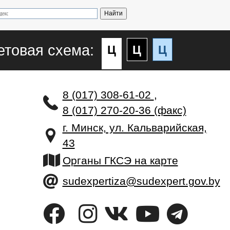
етовая схема:
Ц
Ц
Ц
8 (017) 308-61-02
,
8 (017) 270-20-36 (факс)
г. Минск, ул. Кальварийская,
43
Органы ГКСЭ на карте
sudexpertiza@sudexpert.gov.by