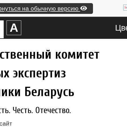
рнуться на обычную версию
А
А
Цв
рственный комитет
х экспертиз
лики Беларусь
ь. Честь. Отечество.
сайт