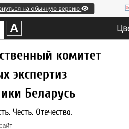
рнуться на обычную версию
А
А
Цв
рственный комитет
х экспертиз
лики Беларусь
ь. Честь. Отечество.
сайт