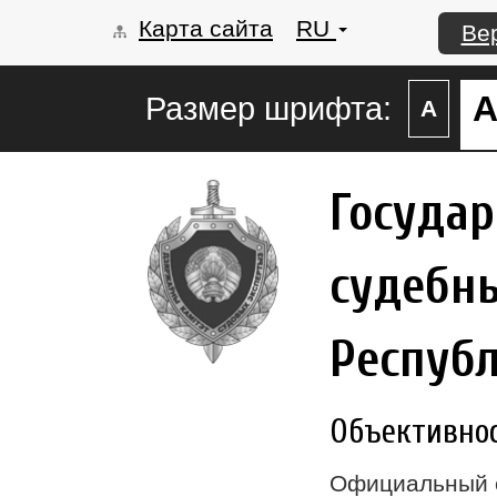
Карта сайта
RU
Ве
Размер шрифта:
А
Госуда
судебны
Респуб
Объективност
Официальный 