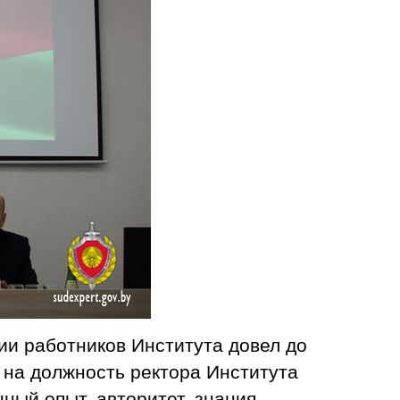
ии работников Института довел до
 на должность ректора Института
ный опыт, авторитет, знания