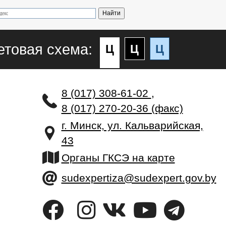
етовая схема:
Ц
Ц
Ц
8 (017) 308-61-02
,
8 (017) 270-20-36 (факс)
г. Минск, ул. Кальварийская,
43
Органы ГКСЭ на карте
sudexpertiza@sudexpert.gov.by