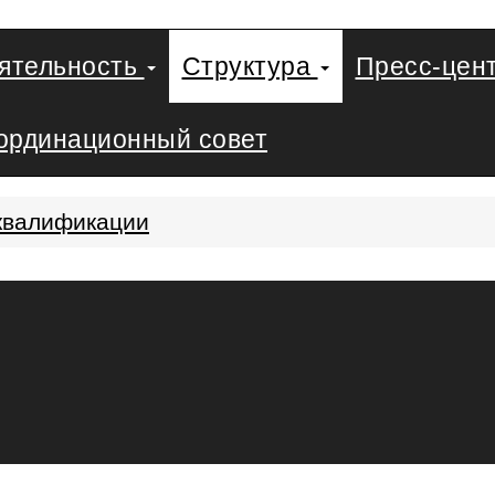
еятельность
Структура
Пресс-цен
ординационный совет
квалификации