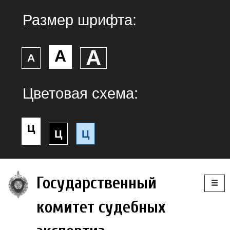
Размер шрифта:
А
А
А
Цветовая схема:
Ц
Ц
Ц
Togg
Государственный
navig
комитет судебных