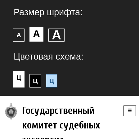
Размер шрифта:
А
А
А
Цветовая схема:
Ц
Ц
Ц
Togg
Государственный
navig
комитет судебных