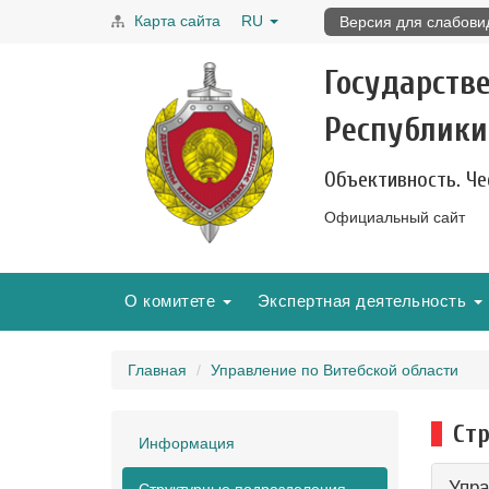
Карта сайта
RU
Версия для слабов
Государств
Республики
Объективность. Че
Официальный сайт
О комитете
Экспертная деятельность
Главная
Управление по Витебской области
Ст
Информация
Упра