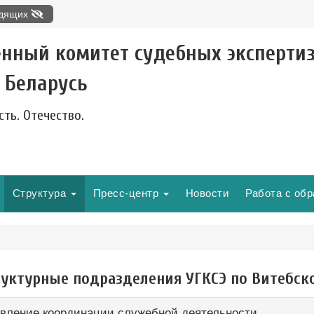
идящих
енный комитет судебных эксперти
 Беларусь
сть. Отечество.
Структура
Пресс-центр
Новости
Работа с об
руктурные подразделения УГКСЭ по Витебск
вление координации служебной деятельности