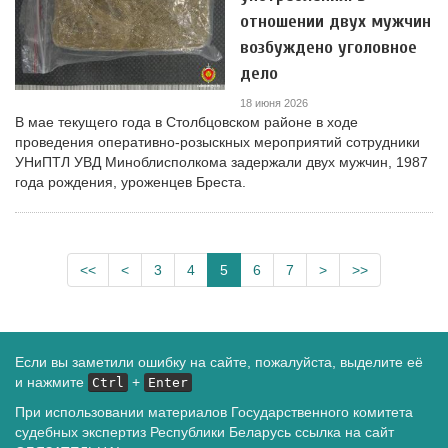
отношении двух мужчин
возбуждено уголовное
дело
18 июня 2026
В мае текущего года в Столбцовском районе в ходе
проведения оперативно-розыскных мероприятий сотрудники
УНиПТЛ УВД Миноблисполкома задержали двух мужчин, 1987
года рождения, уроженцев Бреста.
<<
<
3
4
5
6
7
>
>>
Если вы заметили ошибку на сайте, пожалуйста, выделите её
и нажмите
+
Ctrl
Enter
При использовании материалов Государственного комитета
судебных экспертиз Республики Беларусь ссылка на сайт