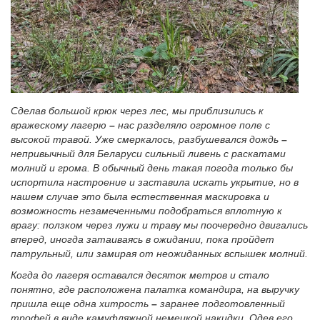
Сделав большой крюк через лес, мы приблизились к
вражескому лагерю
–
нас разделяло огромное поле с
высокой травой. Уже смеркалось, разбушевался дождь
–
непривычный для Беларуси сильный ливень с раскатами
молний и грома. В обычный день такая погода только бы
испортила настроение и заставила искать укрытие, но в
нашем случае это была естественная маскировка и
возможность незамеченными подобраться вплотную к
врагу: ползком через лужи и траву мы поочередно двигались
вперед, иногда затаиваясь в ожидании, пока пройдет
патрульный, или замирая от неожиданных вспышек молний.
Когда до лагеря оставался десяток метров и стало
понятно, где расположена палатка командира, на выручку
пришла еще одна хитрость
–
заранее подготовленный
трофей в виде камуфляжной немецкой накидки. Одев его