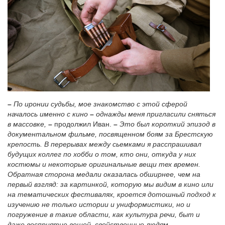
–
По иронии судьбы, мое знакомство с этой сферой
началось именно с кино
–
однажды меня пригласили сняться
в массовке,
–
продолжил Иван.
–
Это был короткий эпизод в
документальном фильме, посвященном боям за Брестскую
крепость. В перерывах между сьемками я расспрашивал
будущих коллег по хобби о том, кто они, откуда у них
костюмы и некоторые оригинальные вещи тех времен.
Обратная сторона медали оказалась обширнее, чем на
первый взгляд: за картинкой, которую мы видим в кино или
на тематических фестивалях, кроется дотошный подход к
изучению не только истории и униформистики, но и
погружение в такие области, как культура речи, быт и
даже восприятие вещей, свойственные людям