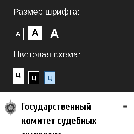
Размер шрифта:
А
А
А
Цветовая схема:
Ц
Ц
Ц
Togg
Государственный
navig
комитет судебных